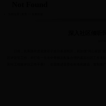
无障碍操作说明
|
跳转到网站导航区
|
跳过导航进入主要内容区
|
当前位置 |
首页
>> 长寿街道
深入社区倾听民
201
日前，长寿路街道党政班子走访各居民区，就加强“同心家园”建
区评定等工作，并打造一支老中青梯次配备合理的基层社区工作者
和社工绩效评估工作手册》，全面推进居委会标准化建设，复制推