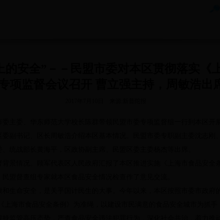
上的安全”－－民盟市委对本区贯彻落实《
专项监督会议召开 曹立强主持，周敏浩出
2017年7月10日 来源:新普陀报
委主委、华东师范大学校长陈群带领民盟市委专项监督组一行到本区开
区委副书记、区长周敏浩介绍本区基本情况。民盟市委专职副主委沈志刚
委、统战部长黄海平，区政协副主席、民盟区委主委杨杰等出席。
景情况。顾军代表区人民政府汇报了本区推进实施《上海市食品安全条
。民盟督查组专家就本区食品安全情况检查作了意见交流。
生命安全，是关乎国计民生的大事。今年以来，本区按照市委市政府的
以《上海市食品安全条例》为准绳，以建设市民满意的食品安全城市为抓手
保持监管高压态势，严查食品安全违法犯罪行为，深化社会共治，着力推