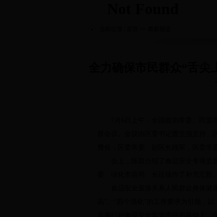
无障碍操作说明
|
跳转到网站导航区
|
跳过导航进入主要内容区
|
当前位置 |
首页
>> 最新报道
全力确保市民群众“舌尖
7月6日上午，全国政协常委、民盟市
督会议。会议由区委书记曹立强主持，
费俭，区委常委、副区长顾军，区委常
会上，陈群介绍了食品安全专项监督背
委、绿化市容局、长征镇作了补充汇报
食品安全直接关系人民群众身体健康和
高”、“四个强化”的工作要求为引领，
实履行好食品安全监管责任的基础上，