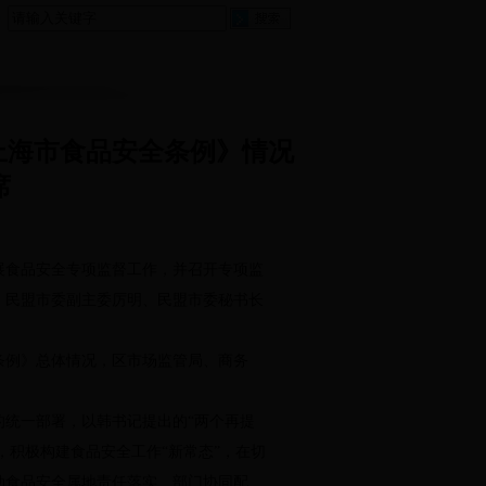
上海市食品安全条例》情况
席
展食品安全专项监督工作，并召开专项监
、民盟市委副主委厉明、民盟市委秘书长
例》总体情况，区市场监管局、商务
统一部署，以韩书记提出的“两个再提
，积极构建食品安全工作“新常态”，在切
动食品安全属地责任落实、部门协同配