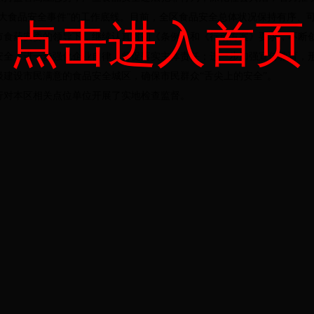
重大食品安全事件”的工作底线。目前，全区食品安全总体状况保持有序、
点击进入首页
药安委的领导下，继续认真贯彻《条例》和《行动方案》要求，不断创
安全；进一步强化企业自律，督促落实主体责任；进一步加强宣传教育，
建设市民满意的食品安全城区，确保市民群众“舌尖上的安全”。
对本区相关点位单位开展了实地检查监督。