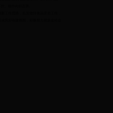
可控、稳中向好态势。
新工作思路，扎实做好食品安全工作，
形成良好创建氛围，积极努力营造全社会