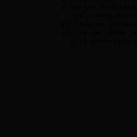
合、社会参与共治，牢牢守住“不发生
下阶段，本区将在市委、市政府和市食
要进一步强化政府监管，保障群众食品
食品安全共建、共治、共享的格局，积极
当天下午，民盟市委专项监督组一行